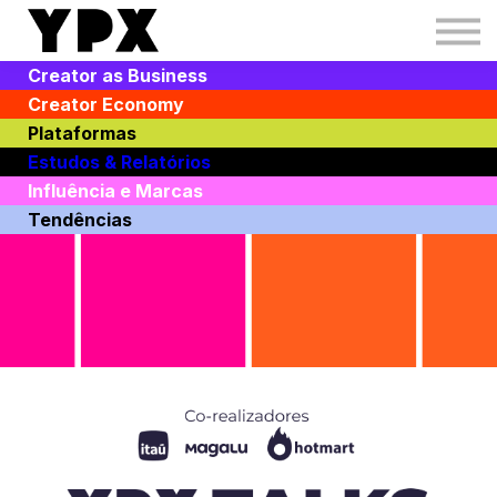
IMP
Creators Boost
Creator as Business
Creators Hub
Creator Economy
Toolbox
Plataformas
Login
Estudos & Relatórios
Influência e Marcas
Tendências