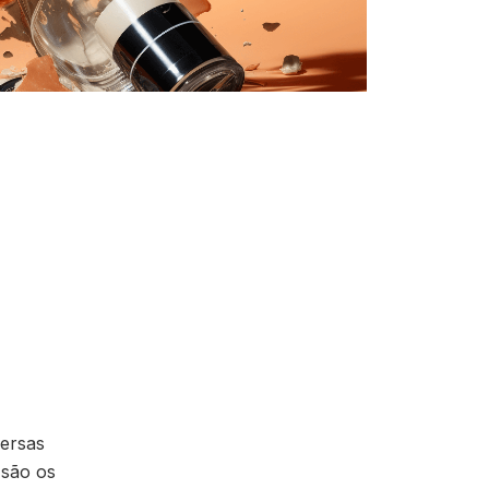
versas
 são os