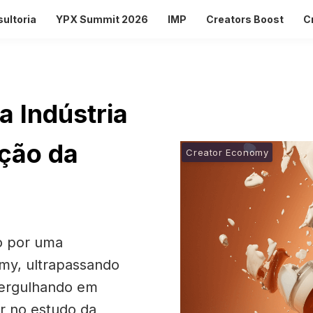
ultoria
YPX Summit 2026
IMP
Creators Boost
C
a Indústria
ução da
Creator Economy
do por uma
my, ultrapassando
mergulhando em
ar no estudo da