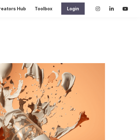
reators Hub
Toolbox
Login