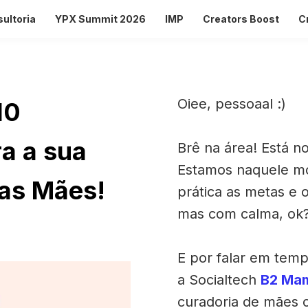
ultoria
YPX Summit 2026
IMP
Creators Boost
C
Oiee, pessoaal :)
10
ra a sua
Brê na área! Está n
Estamos naquele m
as Mães!
prática as metas e 
mas com calma, ok
E por falar em temp
a Socialtech
B2 Ma
curadoria de mães c