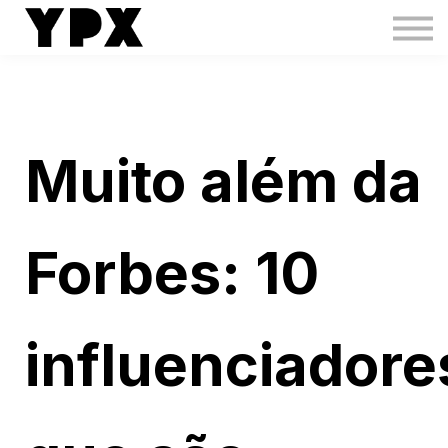
IMP
Creators Boost
Creators Hub
Toolbox
Login
Muito além da
Forbes: 10
influenciadore