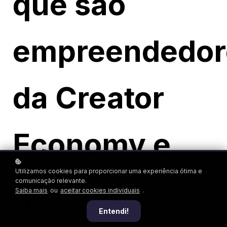
que são
empreendedor
da Creator
Economy e
Utilizamos cookies para proporcionar uma experiência ótima e
que você
comunicação relevante.
Saiba mais
ou
aceitar cookies individuais
.
Entendi!