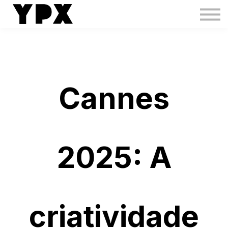
IMP
Creators Boost
Creators Hub
Toolbox
Login
Cannes
2025: A
criatividade