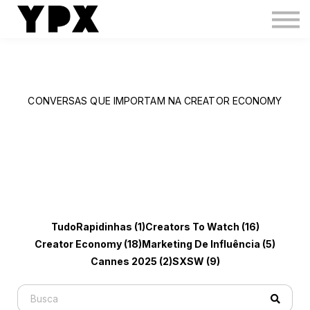
IMP
Creators Boost
Creators Hub
Toolbox
Login
CONVERSAS QUE IMPORTAM NA CREATOR ECONOMY
Tudo
Rapidinhas (1)
Creators To Watch (16)
Creator Economy (18)
Marketing De Influência (5)
Cannes 2025 (2)
SXSW (9)