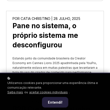
POR
CATIA CHRISTINO
| 28 JULHO, 2025
Pane no sistema, o
próprio sistema me
desconfigurou
Estando junto da comunidade brasileira da Creator
Economy em Cannes Lions 2025 apadrinhada pela YouPix,
naturalmente estava em muitas palestras que levantaram a
bola do uso do criador de conteúdo para performance,
mas também acompanhando palcos de sistemas criativos
e internacionalização de marcas...
Utilizamos cookies para proporcionar uma experiência ótima e
comunicação relevante.
Saiba mais
ou
aceitar cookies individuais
.
POR
ERIH CARNEIRO
| 14 JULHO, 2025
Entendi!
B2B Creator: O Patinho